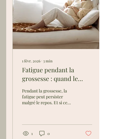
1 févr. 2026
∙
3
min
Fatigue pendant la
grossesse : quand le
repos ne suffit plus
Pendant la grossesse, la
fatigue peut persister
malgré le repos. Et si ce
signal du corps invitait à
plus de douceur, de soutien
et d’écoute ?
1
0