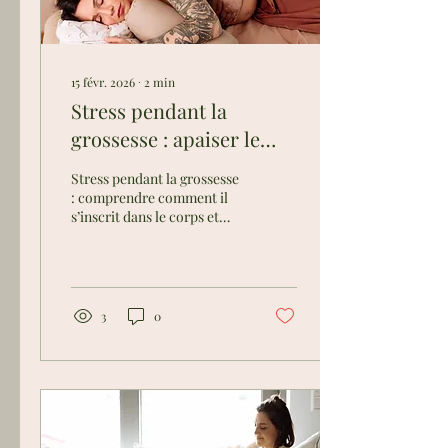
15 févr. 2026
∙
2
min
Stress pendant la
grossesse : apaiser le
système nerveux par le
Stress pendant la grossesse
corps
: comprendre comment il
s’inscrit dans le corps et
découvrir des pistes douces
pour apaiser le système
nerveux.
3
0