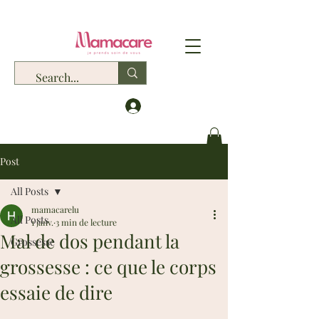
Post
All Posts
mamacarelu
All Posts
1 janv.
3 min de lecture
Mal de dos pendant la
Grossesse
grossesse : ce que le corps
essaie de dire