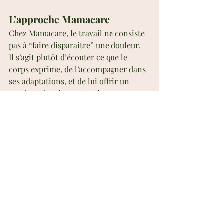
L’approche Mamacare
Chez Mamacare, le travail ne consiste 
pas à “faire disparaître” une douleur.
Il s’agit plutôt d’écouter ce que le 
corps exprime, de l’accompagner dans 
ses adaptations, et de lui offrir un 
toucher sécurisant, enveloppant, 
profondément respectueux.
Chaque accompagnement est 
personnalisé, sans protocole figé, en 
tenant compte de la grossesse, de la 
fatigue, des émotions, et du vécu de la 
femme.